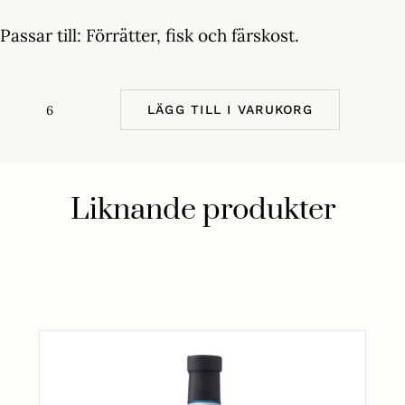
Passar till: Förrätter, fisk och färskost.
LÄGG TILL I VARUKORG
Roero
Arneis
D.O.C.G
Liknande produkter
mängd