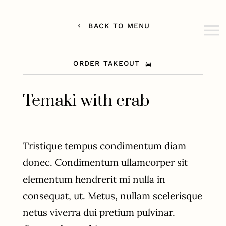
Fortsätt
till
BACK TO MENU
To
innehållet
Na
ORDER TAKEOUT
Hem
Temaki with crab
Menyer
Catering
Tristique tempus condimentum diam
Om oss
donec. Condimentum ullamcorper sit
elementum hendrerit mi nulla in
Kontakt
consequat, ut. Metus, nullam scelerisque
Vinklubben
netus viverra dui pretium pulvinar.