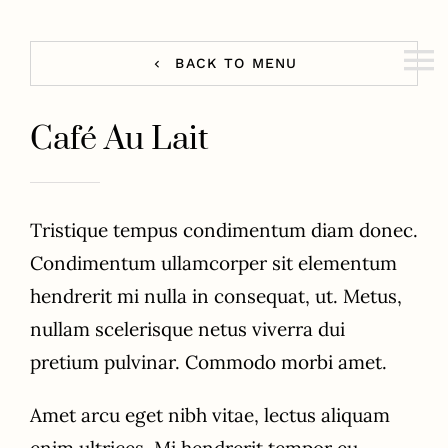
Fortsätt
till
BACK TO MENU
To
innehållet
Na
Café Au Lait
Hem
Menyer
Tristique tempus condimentum diam donec.
Catering
Condimentum ullamcorper sit elementum
hendrerit mi nulla in consequat, ut. Metus,
Om oss
nullam scelerisque netus viverra dui
Kontakt
pretium pulvinar. Commodo morbi amet.
Amet arcu eget nibh vitae, lectus aliquam
Vinklubben